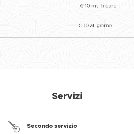
e VARO € 10 mt. lineare
Carrelli € 10 al giorno
Servizi
Secondo servizio